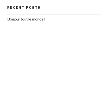
RECENT POSTS
Bonjour tout le monde !
RECENT COMMENTS
Un commentateur WordPress
on
Bonjour tout le monde !
ARCHIVES
February 2018
CATEGORIES